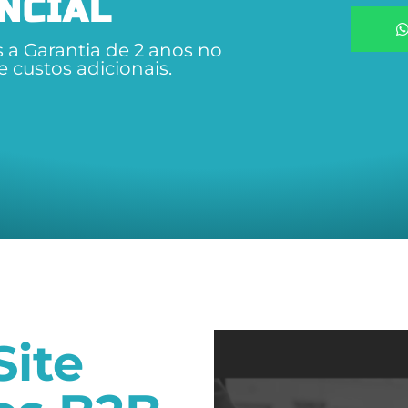
NCIAL
 a Garantia de 2 anos no
e custos adicionais.
Site