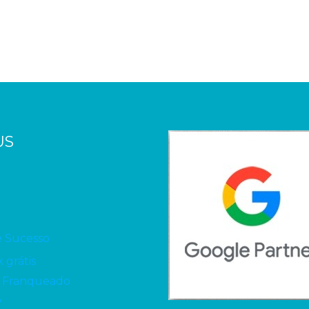
US
e Sucesso
 grátis
 Franqueado
V