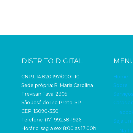
DISTRITO DIGITAL
MEN
CNPJ: 14.820.197/0001-10
Home
Sede própria: R. Maria Carolina
Sobre
Trevisan Fava, 2305
Serviços
São José do Rio Preto, SP
Casos d
CEP: 15090-330
ebook
Telefone: (17) 99238-1926
Seja um
Horário: seg a sex 8:00 as 17:00h
Na T