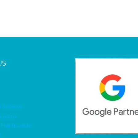
US
e Sucesso
 grátis
 Franqueado
V