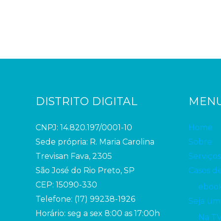
DISTRITO DIGITAL
MEN
CNPJ: 14.820.197/0001-10
Home
Sede própria: R. Maria Carolina
Sobre
Trevisan Fava, 2305
Serviços
São José do Rio Preto, SP
Casos d
CEP: 15090-330
ebook
Telefone: (17) 99238-1926
Seja um
Horário: seg a sex 8:00 as 17:00h
Na T