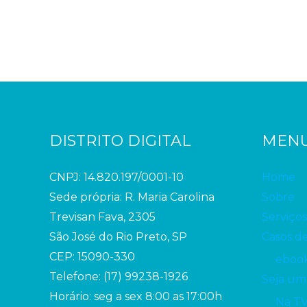
DISTRITO DIGITAL
MEN
CNPJ: 14.820.197/0001-10
Home
Sede própria: R. Maria Carolina
Sobre
Trevisan Fava, 2305
Serviços
São José do Rio Preto, SP
Casos d
CEP: 15090-330
ebook
Telefone: (17) 99238-1926
Seja um
Horário: seg a sex 8:00 as 17:00h
Na T