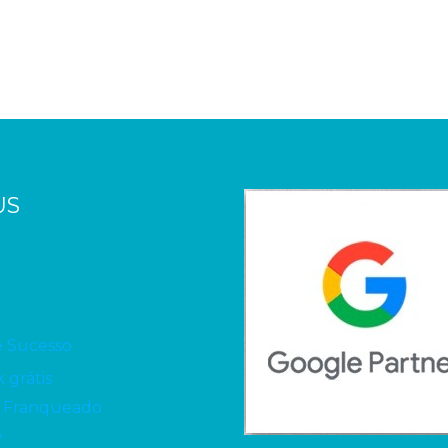
US
e Sucesso
 grátis
 Franqueado
V