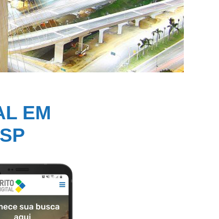
AL EM
 SP