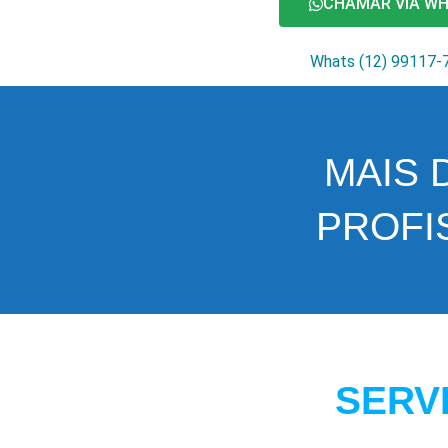
CHAMAR VIA W
Whats (12) 99117-
MAIS 
PROFI
SERV