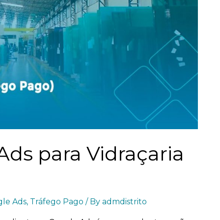
ds para Vidraçaria
le Ads
,
Tráfego Pago
/ By
admdistrito