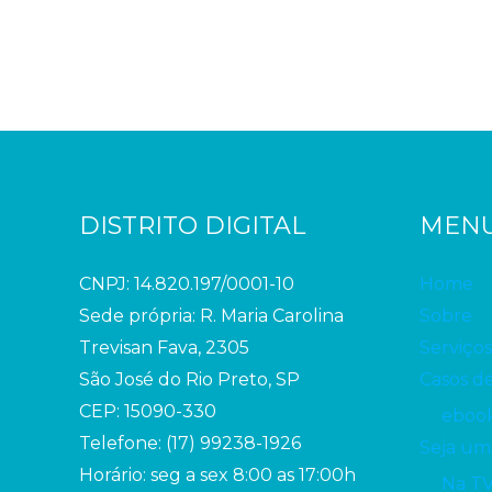
DISTRITO DIGITAL
MEN
CNPJ: 14.820.197/0001-10
Home
Sede própria: R. Maria Carolina
Sobre
Trevisan Fava, 2305
Serviços
São José do Rio Preto, SP
Casos d
CEP: 15090-330
ebook
Telefone: (17) 99238-1926
Seja um
Horário: seg a sex 8:00 as 17:00h
Na T