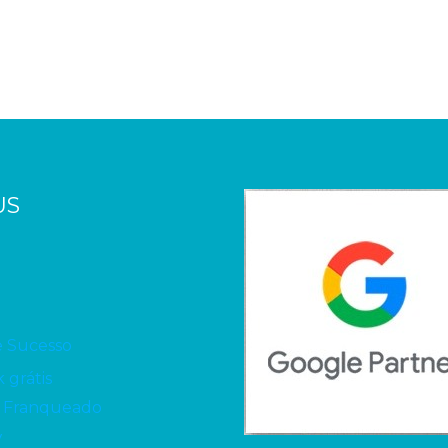
US
e Sucesso
 grátis
 Franqueado
V