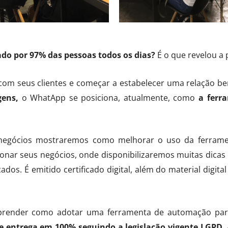
ado por 97% das pessoas todos os dias?
É o que revelou a 
o com seus clientes e começar a estabelecer uma relação 
gens,
o WhatApp se posiciona, atualmente, como
a ferr
negócios mostraremos como melhorar o uso da ferrament
nar seus negócios, onde disponibilizaremos muitas dicas 
os. É emitido certificado digital, além do material digital
aprender como adotar uma ferramenta de automação par
de entrega em
100%
seguindo a legislação vigente LGPD.